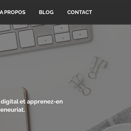
A PROPOS
BLOG
CONTACT
digital et apprenez-en
reneuriat.