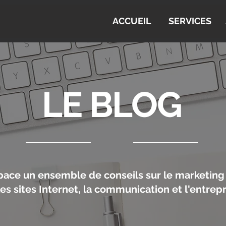
ACCUEIL
SERVICES
LE BLOG
pace un ensemble de conseils sur le marketing 
les sites Internet, la communication et l'entrep